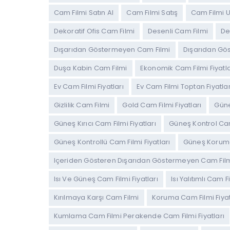
Cam Filmi Satın Al
Cam Filmi Satış
Cam Filmi U
Dekoratif Ofis Cam Filmi
Desenli Cam Filmi
De
Dışarıdan Göstermeyen Cam Filmi
Dışarıdan Gö
Duşa Kabin Cam Filmi
Ekonomik Cam Filmi Fiyatla
Ev Cam Filmi Fiyatları
Ev Cam Filmi Toptan Fiyatlar
Gizlilik Cam Filmi
Gold Cam Filmi Fiyatları
Güne
Güneş Kırıcı Cam Filmi Fiyatları
Güneş Kontrol Ca
Güneş Kontrollü Cam Filmi Fiyatları
Güneş Koruma 
Içeriden Gösteren Dışarıdan Göstermeyen Cam Fil
Isı Ve Güneş Cam Filmi Fiyatları
Isı Yalıtımlı Cam Fi
Kırılmaya Karşı Cam Filmi
Koruma Cam Filmi Fiyat
Kumlama Cam Filmi Perakende Cam Filmi Fiyatları