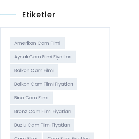
Etiketler
Amerikan Cam Filmi
Aynalı Cam Filmi Fiyatları
Balkon Cam Filmi
Balkon Cam Filmi Fiyatları
Bina Cam Filmi
Bronz Cam Filmi Fiyatları
Buzlu Cam Filmi Fiyatları
Cam Filmi
Cam Filmi Fiyatları