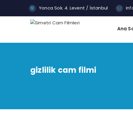
Yonca Sok. 4. Levent / İstanbul
in
Ana S
gizlilik cam filmi