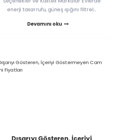
Seçenekler ve Kaliteli Markalar Evlerde
enerji tasarrufu, güneş ışığını filtrel...
Devamını oku
Dışarıyı Gösteren, İçeriyi