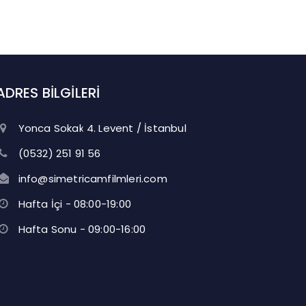
ADRES BİLGİLERİ
Yonca Sokak 4. Levent / İstanbul
(0532) 251 91 56
info@simetricamfilmleri.com
Hafta İçi - 08:00-19:00
Hafta Sonu - 09:00-16:00