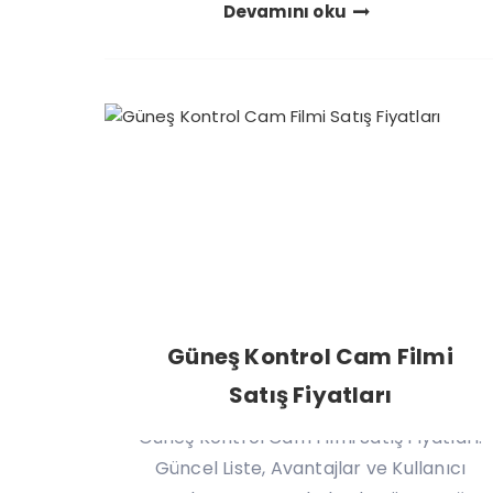
Devamını oku
Güneş Kontrol Cam Filmi
Satış Fiyatları
Güneş Kontrol Cam Filmi Satış Fiyatları:
Güncel Liste, Avantajlar ve Kullanıcı