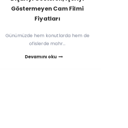
Göstermeyen Cam Filmi
Fiyatları
Dışarıyı Gösteren, İçeriyi Göstermeyen
Cam Filmi Fiyatları: 2025 Rehberi
Günümüzde hem konutlarda hem de
ofislerde mahr...
Devamını oku