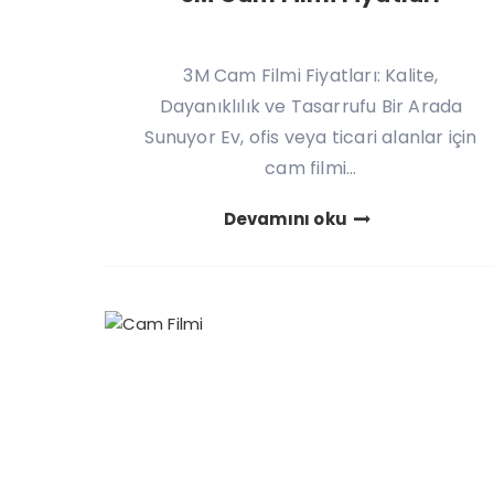
3M Cam Filmi Fiyatları: Kalite,
Dayanıklılık ve Tasarrufu Bir Arada
Sunuyor Ev, ofis veya ticari alanlar için
cam filmi...
Devamını oku