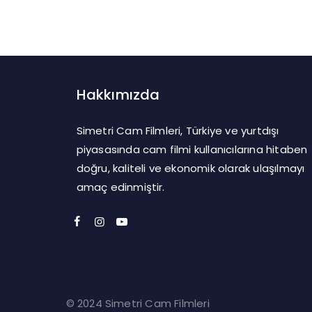
Hakkımızda
Simetri Cam Filmleri, Türkiye ve yurtdışı
piyasasında cam filmi kullanıcılarına hitaben
doğru, kaliteli ve ekonomik olarak ulaşılmayı
amaç edinmiştir.
© 2024 Simetri Cam Filmleri