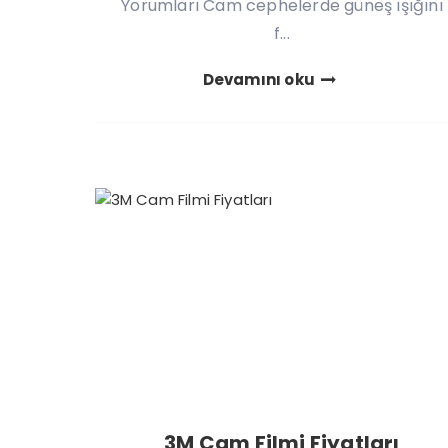
Yorumları Cam cephelerde güneş ışığını
f...
Devamını oku
3M Cam Filmi Fiyatları