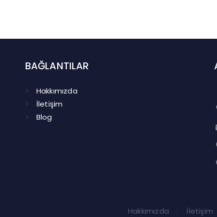
BAĞLANTILAR
Hakkımızda
İletişim
Blog
Hakkımızda
İletişim