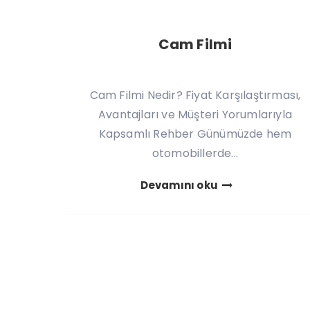
Cam Filmi
Cam Filmi Nedir? Fiyat Karşılaştırması,
Avantajları ve Müşteri Yorumlarıyla
Kapsamlı Rehber Günümüzde hem
otomobillerde...
Devamını oku