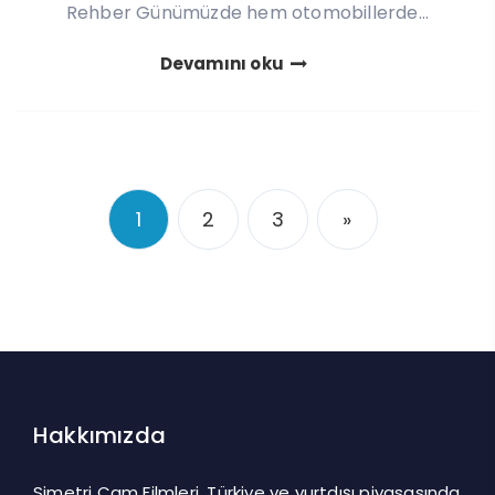
Rehber Günümüzde hem otomobillerde...
Devamını oku
1
2
3
»
Hakkımızda
Simetri Cam Filmleri, Türkiye ve yurtdışı piyasasında