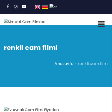
renkli cam filmi
Anasayfa
››
renkli cam filmi