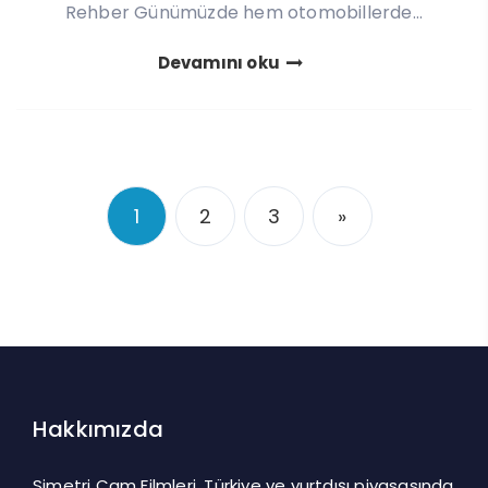
Rehber Günümüzde hem otomobillerde...
Devamını oku
1
2
3
»
Hakkımızda
Simetri Cam Filmleri, Türkiye ve yurtdışı piyasasında