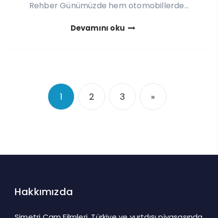
Rehber Günümüzde hem otomobillerde...
Devamını oku
1
2
3
»
Hakkımızda
Simetri Cam Filmleri, Türkiye ve yurtdışı piyasasında