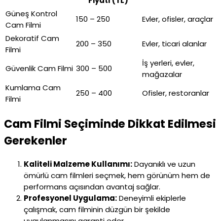
Fiyatı (TL)
Güneş Kontrol
150 – 250
Evler, ofisler, araçlar
Cam Filmi
Dekoratif Cam
200 – 350
Evler, ticari alanlar
Filmi
İş yerleri, evler,
Güvenlik Cam Filmi
300 – 500
mağazalar
Kumlama Cam
250 – 400
Ofisler, restoranlar
Filmi
Cam Filmi Seçiminde Dikkat Edilmesi
Gerekenler
Kaliteli Malzeme Kullanımı:
Dayanıklı ve uzun
ömürlü cam filmleri seçmek, hem görünüm hem de
performans açısından avantaj sağlar.
Profesyonel Uygulama:
Deneyimli ekiplerle
çalışmak, cam filminin düzgün bir şekilde
uygulanmasını garanti eder.