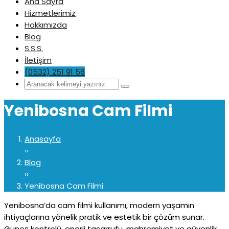
Ana Sayfa
Hizmetlerimiz
Hakkımızda
Blog
S.S.S.
İletişim
(0532) 251 91 56
Yenibosna Cam Filmi
Anasayfa
››
Blog
››
Yenibosna Cam Filmi
Yenibosna’da cam filmi kullanımı, modern yaşamın
ihtiyaçlarına yönelik pratik ve estetik bir çözüm sunar.
Güneş kontrolü, enerji tasarrufu, mahremiyet ve güvenlik