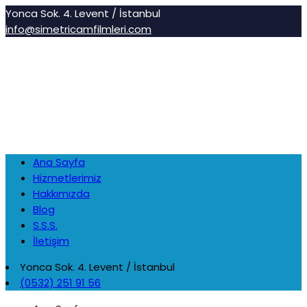
Yonca Sok. 4. Levent / İstanbul
info@simetricamfilmleri.com
Ana Sayfa
Hizmetlerimiz
Hakkımızda
Blog
S.S.S.
İletişim
Yonca Sok. 4. Levent / İstanbul
(0532) 251 91 56