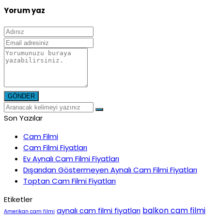
Yorum yaz
GÖNDER
Son Yazılar
Cam Filmi
Cam Filmi Fiyatları
Ev Aynalı Cam Filmi Fiyatları
Dışarıdan Göstermeyen Aynalı Cam Filmi Fiyatları
Toptan Cam Filmi Fiyatları
Etiketler
balkon cam filmi
aynalı cam filmi fiyatları
Amerikan cam filmi