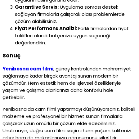
Garanti ve Servis:
Uygulama sonrası destek
sağlayan firmalarla çalışarak olası problemlerde
çözüm alabilirsiniz.
Fiyat Performans Analizi:
Farklı firmalardan fiyat
teklifleri alarak bütçenize uygun seçeneği
değerlendirin.
Sonuç
Yenibosna cam filmi
, güneş kontrolünden mahremiyet
sağlamaya kadar birçok avantaj sunan modern bir
çözümdür. Hem estetik hem de işlevsel özellikleriyle
yaşam ve çalışma alanlarınızı daha konforlu hale
getirebilir.
Yenibosna’da cam filmi yaptırmayı düşünüyorsanız, kaliteli
malzeme ve profesyonel bir hizmet sunan firmalarla
çalışarak uzun ömürlü bir çözüm elde edebilirsiniz.
Unutmayın, doğru cam filmi seçimi hem yaşam kalitenizi
artırır hem de mekanlarınızın görünümünü iyileştirir.