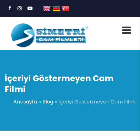
İçeriyi Göstermeyen Cam
Filmi
Anasayfa
››
Blog
››
İçeriyi Göstermeyen Cam Filmi