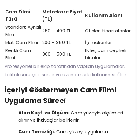
Cam Filmi
Metrekare Fiyatı
Kullanım Alanı
Türü
(TL)
Standart Aynalı
250 – 400 TL
Ofisler, ticari alanlar
Film
Mat Cam Filmi
200 – 350 TL
İç mekanlar
Renkli Cam
Evler, cam cepheli
300 – 500 TL
Filmi
binalar
Profesyonel bir ekip tarafından yapılan uygulamalar,
kaliteli sonuçlar sunar ve uzun ömürlü kullanım sağlar.
İçeriyi Göstermeyen Cam Filmi
Uygulama Süreci
Alan Keşfi ve Ölçüm:
Cam yüzeyin ölçümleri
alınır ve ihtiyaçlar belirlenir.
Cam Temizliği:
Cam yüzey, uygulama