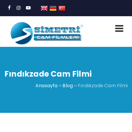
Fındıkzade Cam Filmi
Anasayfa
››
Blog
››
Fındıkzade Cam Filmi