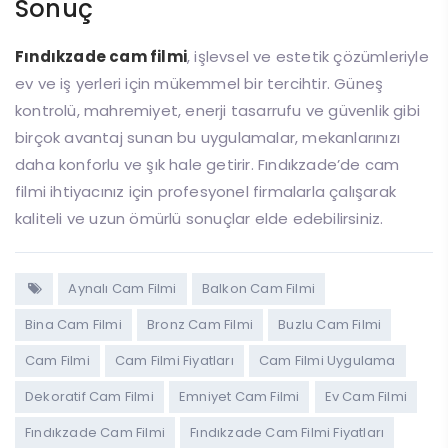
Sonuç
Fındıkzade cam filmi
, işlevsel ve estetik çözümleriyle
ev ve iş yerleri için mükemmel bir tercihtir. Güneş
kontrolü, mahremiyet, enerji tasarrufu ve güvenlik gibi
birçok avantaj sunan bu uygulamalar, mekanlarınızı
daha konforlu ve şık hale getirir. Fındıkzade’de cam
filmi ihtiyacınız için profesyonel firmalarla çalışarak
kaliteli ve uzun ömürlü sonuçlar elde edebilirsiniz.
Aynalı Cam Filmi
Balkon Cam Filmi
Bina Cam Filmi
Bronz Cam Filmi
Buzlu Cam Filmi
Cam Filmi
Cam Filmi Fiyatları
Cam Filmi Uygulama
Dekoratif Cam Filmi
Emniyet Cam Filmi
Ev Cam Filmi
Fındıkzade Cam Filmi
Fındıkzade Cam Filmi Fiyatları