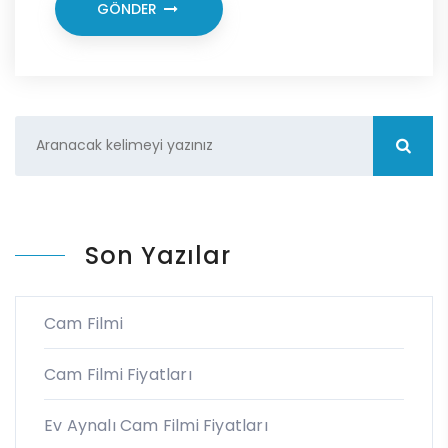
GÖNDER
Son Yazılar
Cam Filmi
Cam Filmi Fiyatları
Ev Aynalı Cam Filmi Fiyatları