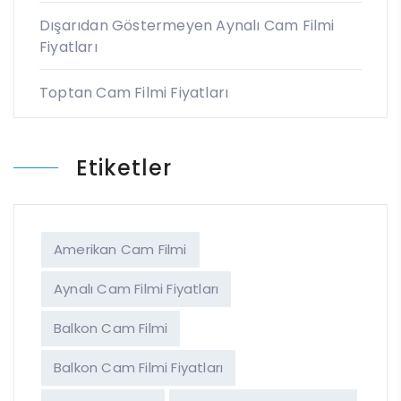
Dışarıdan Göstermeyen Aynalı Cam Filmi
Fiyatları
Toptan Cam Filmi Fiyatları
Etiketler
Amerikan Cam Filmi
Aynalı Cam Filmi Fiyatları
Balkon Cam Filmi
Balkon Cam Filmi Fiyatları