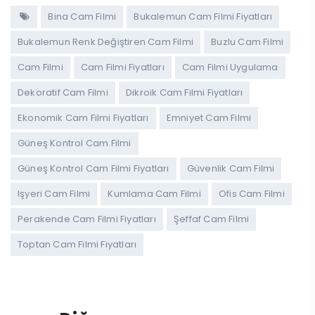
Bina Cam Filmi
Bukalemun Cam Filmi Fiyatları
Bukalemun Renk Değiştiren Cam Filmi
Buzlu Cam Filmi
Cam Filmi
Cam Filmi Fiyatları
Cam Filmi Uygulama
Dekoratif Cam Filmi
Dikroik Cam Filmi Fiyatları
Ekonomik Cam Filmi Fiyatları
Emniyet Cam Filmi
Güneş Kontrol Cam Filmi
Güneş Kontrol Cam Filmi Fiyatları
Güvenlik Cam Filmi
Işyeri Cam Filmi
Kumlama Cam Filmi
Ofis Cam Filmi
Perakende Cam Filmi Fiyatları
Şeffaf Cam Filmi
Toptan Cam Filmi Fiyatları