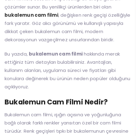
çözümler sunar. Bu yenilikçi ürünlerden biri olan
bukalemun cam filmi
, değişken renk geçişi özelliğiyle
fark yaratır. Göz alıcı görünümü ve kullanışlı yapısıyla
dikkat çeken bukalemun cam filmi, modern
dekorasyonun vazgeçilmez unsurlarından biridir.
Bu yazıda,
bukalemun cam filmi
hakkında merak
ettiğiniz tüm detayları bulabilirsiniz. Avantajları,
kullanım alanları, uygulama süreci ve fiyatları gibi
konulara değinerek bu ürünün neden popüler olduğunu
açıklıyoruz.
Bukalemun Cam Filmi Nedir?
Bukalemun cam filmi, ışığın açısına ve yoğunluğuna
bağlı olarak farklı renkler yansıtan özel bir cam filmi
türüdür. Renk geçişleri tıpkı bir bukalemunun çevresine