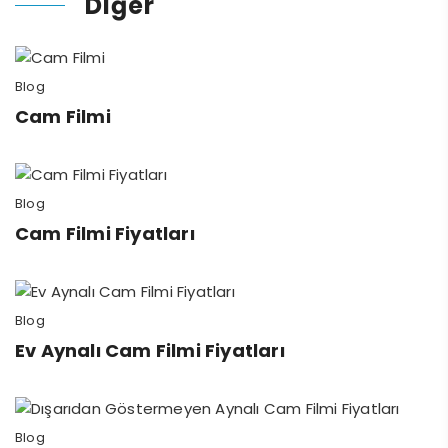
Diğer
Blog
Cam Filmi
Blog
Cam Filmi Fiyatları
Blog
Ev Aynalı Cam Filmi Fiyatları
Blog