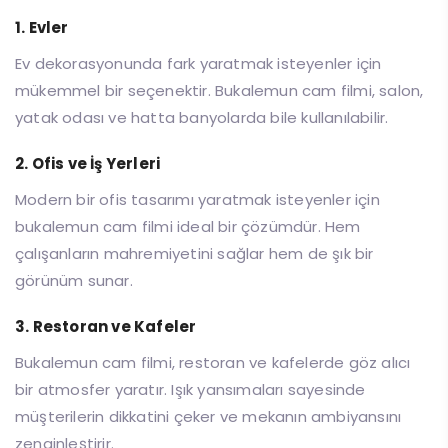
1. Evler
Ev dekorasyonunda fark yaratmak isteyenler için
mükemmel bir seçenektir. Bukalemun cam filmi, salon,
yatak odası ve hatta banyolarda bile kullanılabilir.
2. Ofis ve İş Yerleri
Modern bir ofis tasarımı yaratmak isteyenler için
bukalemun cam filmi ideal bir çözümdür. Hem
çalışanların mahremiyetini sağlar hem de şık bir
görünüm sunar.
3. Restoran ve Kafeler
Bukalemun cam filmi, restoran ve kafelerde göz alıcı
bir atmosfer yaratır. Işık yansımaları sayesinde
müşterilerin dikkatini çeker ve mekanın ambiyansını
zenginleştirir.