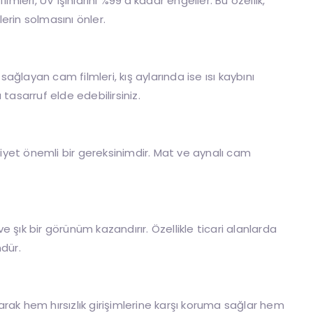
mleri, UV ışınlarını %99’a kadar engeller. Bu özellik,
erin solmasını önler.
sağlayan cam filmleri, kış aylarında ise ısı kaybını
tasarruf elde edebilirsiniz.
yet önemli bir gereksinimdir. Mat ve aynalı cam
şık bir görünüm kazandırır. Özellikle ticari alanlarda
dür.
rarak hem hırsızlık girişimlerine karşı koruma sağlar hem