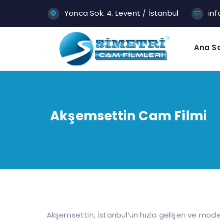
Yonca Sok. 4. Levent / İstanbul
in
Ana S
Akşemsettin Cam Filmi
Akşemsettin, İstanbul’un hızla gelişen ve moder