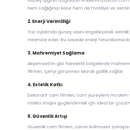
Güneş ışığının doğrudan etkilerini azaltan cam fil
hem sağlığınızı korur hem de mobilya ve zeminl
2.
Enerji Verimliliği
Yaz aylarında güneş ısısını engelleyerek serinlik 
minimize eder. Bu sayede enerji faturalarınızda 
3.
Mahremiyet Sağlama
Akşemsettin gibi hareketli bölgelerde mahremi
filmleri, içeriyi görünmez kılarak gizlilik sağlar.
4.
Estetik Katkı
Dekoratif cam filmleri, cam yüzeylere modern ve 
marka imajını güçlendirmek için ideal bir çözüm
5.
Güvenlik Artışı
Güvenlik cam filmleri, camın kırılmasını zorlaştı