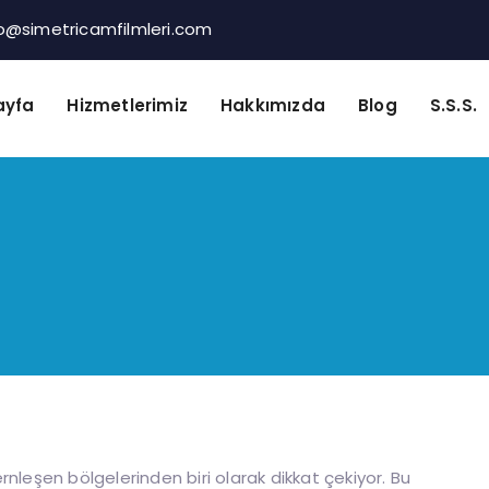
fo@simetricamfilmleri.com
ayfa
Hizmetlerimiz
Hakkımızda
Blog
S.S.S.
nleşen bölgelerinden biri olarak dikkat çekiyor. Bu