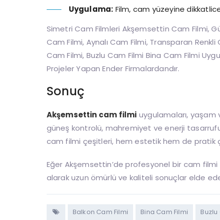
Uygulama:
Film, cam yüzeyine dikkatlice y
Simetri Cam Filmleri Akşemsettin Cam Filmi, Gü
Cam Filmi, Aynalı Cam Filmi, Transparan Renkli
Cam Filmi, Buzlu Cam Filmi Bina Cam Filmi Uygul
Projeler Yapan Ender Firmalardandır.
Sonuç
Akşemsettin cam filmi
uygulamaları, yaşam v
güneş kontrolü, mahremiyet ve enerji tasarrufu g
cam filmi çeşitleri, hem estetik hem de pratik çöz
Eğer Akşemsettin’de profesyonel bir cam filmi 
alarak uzun ömürlü ve kaliteli sonuçlar elde edeb
Balkon Cam Filmi
Bina Cam Filmi
Buzlu