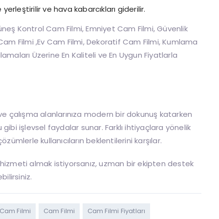
erleştirilir ve hava kabarcıkları giderilir.
neş Kontrol Cam Filmi, Emniyet Cam Filmi, Güvenlik
 Cam Filmi ,Ev Cam Filmi, Dekoratif Cam Filmi, Kumlama
amaları Üzerine En Kaliteli ve En Uygun Fiyatlarla
e çalışma alanlarınıza modern bir dokunuş katarken
ibi işlevsel faydalar sunar. Farklı ihtiyaçlara yönelik
ümlerle kullanıcıların beklentilerini karşılar.
hizmeti almak istiyorsanız, uzman bir ekipten destek
ilirsiniz.
 Cam Filmi
Cam Filmi
Cam Filmi Fiyatları