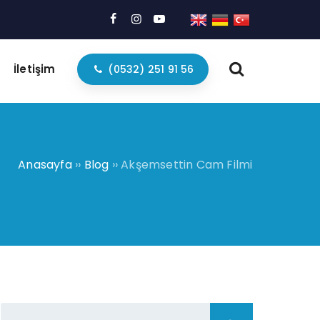
İletişim
(0532) 251 91 56
Anasayfa
››
Blog
››
Akşemsettin Cam Filmi