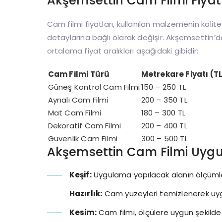
Akşemsettin Cam Filmi Fiyat
Cam filmi fiyatları, kullanılan malzemenin kalit
detaylarına bağlı olarak değişir. Akşemsettin’de
ortalama fiyat aralıkları aşağıdaki gibidir:
Cam Filmi Türü
Metrekare Fiyatı (T
Güneş Kontrol Cam Filmi
150 – 250 TL
Aynalı Cam Filmi
200 – 350 TL
Mat Cam Filmi
180 – 300 TL
Dekoratif Cam Filmi
200 – 400 TL
Güvenlik Cam Filmi
300 – 500 TL
Akşemsettin Cam Filmi Uyg
Keşif:
Uygulama yapılacak alanın ölçümleri a
Hazırlık:
Cam yüzeyleri temizlenerek uygul
Kesim:
Cam filmi, ölçülere uygun şekilde k