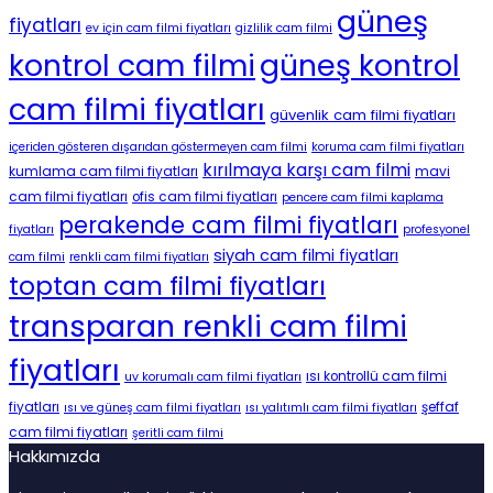
güneş
fiyatları
ev için cam filmi fiyatları
gizlilik cam filmi
kontrol cam filmi
güneş kontrol
cam filmi fiyatları
güvenlik cam filmi fiyatları
içeriden gösteren dışarıdan göstermeyen cam filmi
koruma cam filmi fiyatları
kırılmaya karşı cam filmi
kumlama cam filmi fiyatları
mavi
cam filmi fiyatları
ofis cam filmi fiyatları
pencere cam filmi kaplama
perakende cam filmi fiyatları
fiyatları
profesyonel
siyah cam filmi fiyatları
cam filmi
renkli cam filmi fiyatları
toptan cam filmi fiyatları
transparan renkli cam filmi
fiyatları
ısı kontrollü cam filmi
uv korumalı cam filmi fiyatları
fiyatları
şeffaf
ısı ve güneş cam filmi fiyatları
ısı yalıtımlı cam filmi fiyatları
cam filmi fiyatları
şeritli cam filmi
Hakkımızda