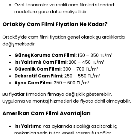
Özel tasarımlar ve renkli cam filmleri standart
modellere göre daha maliyetlidir.
Ortaköy Cam Filmi Fiyatları Ne Kadar?
Ortaköy’de cam filmi fiyatları genel olarak şu aralıklarda
değişmektedir:
Güneş Koruma Cam Filmi:
150 – 350 TL/m²
Isı Yalıtımlı Cam Filmi:
200 – 450 TL/m²
Güvenlik Cam Filmi:
300 – 700 TL/m²
Dekoratif Cam Filmi:
250 – 550 TL/m²
Ayna Cam Filmi:
250 – 600 TL/m²
Bu fiyatlar firmadan firmaya değişiklik gösterebilir.
Uygulama ve montaj hizmetleri de fiyata dahil olmayabilir.
Amerikan Cam Filmi Avantajları
Isı Yalıtımı:
Yaz aylarında sıcaklığı azaltarak iç
mekanları serin tutar, enerji tasarrufu sağlar.