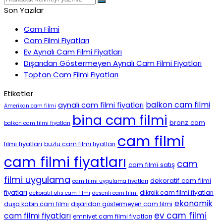
Son Yazılar
Cam Filmi
Cam Filmi Fiyatları
Ev Aynalı Cam Filmi Fiyatları
Dışarıdan Göstermeyen Aynalı Cam Filmi Fiyatları
Toptan Cam Filmi Fiyatları
Etiketler
balkon cam filmi
aynalı cam filmi fiyatları
Amerikan cam filmi
bina cam filmi
bronz cam
balkon cam filmi fiyatları
cam filmi
filmi fiyatları
buzlu cam filmi fiyatları
cam filmi fiyatları
cam
cam filmi satış
filmi uygulama
dekoratif cam filmi
cam filmi uygulama fiyatları
fiyatları
dikroik cam filmi fiyatları
dekoratif ofis cam filmi
desenli cam filmi
ekonomik
duşa kabin cam filmi
dışarıdan göstermeyen cam filmi
ev cam filmi
cam filmi fiyatları
emniyet cam filmi fiyatları