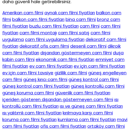
daha güvenli hale getirebilirsiniz.
Amerikan cam filmi
aynalı cam filmi fiyatları
balkon cam
filmi
balkon cam filmi fiyatları
bina cam filmi
bronz cam
filmi fiyatları
buzlu cam filmi fiyatları
cam filmi
cam filmi
fiyatları
cam filmi montajı
cam filmi satış
cam filmi
uygulama
cam filmi uygulama fiyatları
dekoratif cam filmi
fiyatları
dekoratif ofis cam filmi
desenli cam filmi
dikroik
cam filmi fiyatları
dışarıdan göstermeyen cam filmi
duşa
kabin cam filmi
ekonomik cam filmi fiyatları
emniyet cam
filmi fiyatları
ev cam filmi fiyatları
ev için cam filmi fiyatları
ev için cam filmi tavsiye
gizlilik cam filmi
güneş engelleyen
cam filmi
güneş kırıcı cam filmi
güneş kontrol cam filmi
güneş kontrol cam filmi fiyatları
güneş kontrollü cam filmi
güneş koruma cam filmi
güvenlik cam filmi fiyatları
içeriden gösteren dışarıdan göstermeyen cam filmi
ısı
kontrollü cam filmi fiyatları
ısı ve güneş cam filmi fiyatları
ısı yalıtımlı cam filmi fiyatları
kırılmaya karşı cam filmi
koruma cam filmi fiyatları
kumlama cam filmi fiyatları
mavi
cam filmi fiyatları
ofis cam filmi fiyatları
ortaköy cam filmi