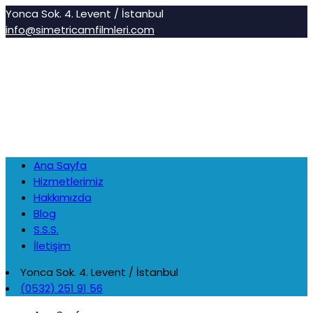
Yonca Sok. 4. Levent / İstanbul
info@simetricamfilmleri.com
Ana Sayfa
Hizmetlerimiz
Hakkımızda
Blog
S.S.S.
İletişim
Yonca Sok. 4. Levent / İstanbul
(0532) 251 91 56