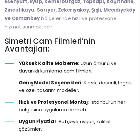
Esenyurt, Eyüp, Kemerburgaz, Topkapı, Kağıthane,
Zincirlikuyu, Sarıyer, Zekeriyaköy, Şişli, Mecidiyeköy
ve Osmanbey
bölgelerinde hızlı ve profesyonel
hizmet sunmaktadır.
Simetri Cam Filmleri’nin
Avantajları:
Yüksek Kalite Malzeme
: Uzun ömürlü ve
dayanıklı kumlama cam filmleri.
Geniş Model Seçenekleri
: Klasik, desenli, logolu
ve özel tasarım modeller.
Hızlı ve Profesyonel Montaj
: İstanbul’un her
bölgesine uygulama hizmeti.
Uygun Fiyatlar
: Bütçeye uygun, kaliteli
çözümler.