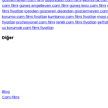
cam filmi
güneş engelleyen cam filmi
güneş kırıcı cam filmi
filmi fiyatları
içeriden gösteren dışarıdan göstermeyen cam 
koruma cam filmi fiyatları
kumlama cam filmi fiyatları
mavi c
fiyatları
profesyonel cam filmi
renkli cam filmi fiyatları
şeffaf
uv korumalı cam filmi fiyatları
Diğer
Blog
Cam Filmi