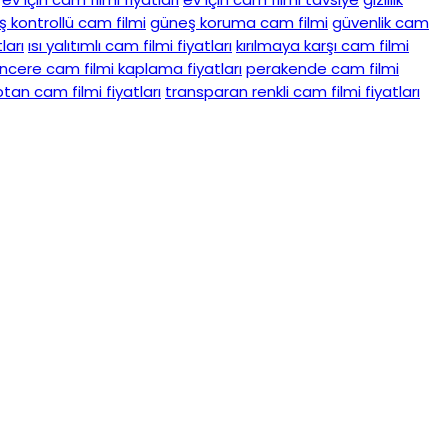
 kontrollü cam filmi
güneş koruma cam filmi
güvenlik cam
ları
ısı yalıtımlı cam filmi fiyatları
kırılmaya karşı cam filmi
ncere cam filmi kaplama fiyatları
perakende cam filmi
tan cam filmi fiyatları
transparan renkli cam filmi fiyatları