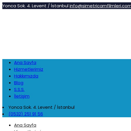
Yonca Sok. 4. Levent / İstanbul
info@simetricamfilmleri.co
Ana Sayfa
Hizmetlerimiz
Hakkımızda
Blog
S.S.S.
İletişim
Yonca Sok. 4. Levent / İstanbul
(0532) 251 91 56
Ana Sayfa