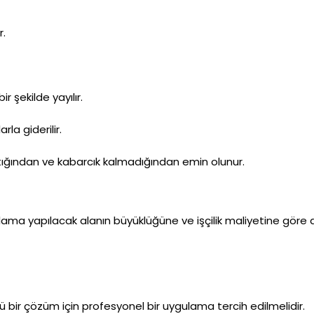
r.
r şekilde yayılır.
la giderilir.
ğından ve kabarcık kalmadığından emin olunur.
gulama yapılacak alanın büyüklüğüne ve işçilik maliyetine göre d
lü bir çözüm için profesyonel bir uygulama tercih edilmelidir.