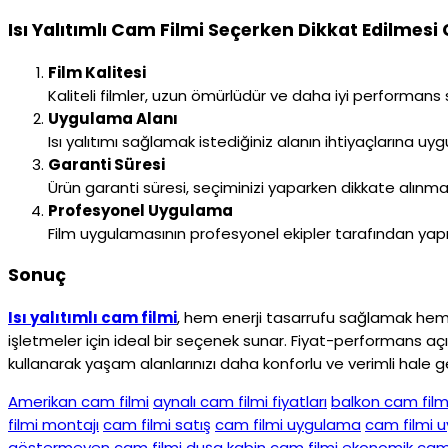
Isı Yalıtımlı Cam Filmi Seçerken Dikkat Edilmesi
Film Kalitesi
Kaliteli filmler, uzun ömürlüdür ve daha iyi performans 
Uygulama Alanı
Isı yalıtımı sağlamak istediğiniz alanın ihtiyaçlarına uy
Garanti Süresi
Ürün garanti süresi, seçiminizi yaparken dikkate alınmalı
Profesyonel Uygulama
Film uygulamasının profesyonel ekipler tarafından yapılm
Sonuç
Isı yalıtımlı cam filmi
, hem enerji tasarrufu sağlamak hem 
işletmeler için ideal bir seçenek sunar. Fiyat-performans açıs
kullanarak yaşam alanlarınızı daha konforlu ve verimli hale get
Amerikan cam filmi
aynalı cam filmi fiyatları
balkon cam film
filmi montajı
cam filmi satış
cam filmi uygulama
cam filmi u
göstermeyen cam filmi
duşa kabin cam filmi
ekonomik cam f