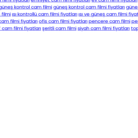
güneş kontrol cam filmi
güneş kontrol cam filmi fiyatları
güneş
filmi
ısı kontrollü cam filmi fiyatları
ısı ve güneş cam filmi fiyat
am filmi fiyatları
ofis cam filmi fiyatları
pencere cam filmi
pe
 cam filmi fiyatları
şeritli cam filmi
siyah cam filmi fiyatları
top