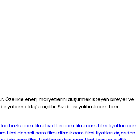
zellikle enerji maliyetlerini düşürmek isteyen bireyler ve
yatırım olduğu açıktır. Siz de ısı yalıtımlı cam filmi
ları
buzlu cam filmi fiyatları
cam filmi
cam filmi fiyatları
cam
am filmi
desenli cam filmi
dikroik cam filmi fiyatları
dışarıdan
ev için cam filmi fiyatları
ev için cam filmi tavsiye
gizlilik