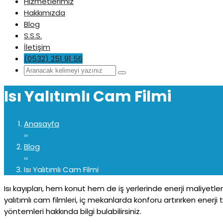
Hizmetlerimiz
Hakkımızda
Blog
S.S.S.
İletişim
(0532) 251 91 56
Isı Yalıtımlı Cam Filmi
Anasayfa
››
Blog
››
Isı Yalıtımlı Cam Filmi
Isı kayıpları, hem konut hem de iş yerlerinde enerji maliyetler
yalıtımlı cam filmleri, iç mekanlarda konforu artırırken enerji
yöntemleri hakkında bilgi bulabilirsiniz.