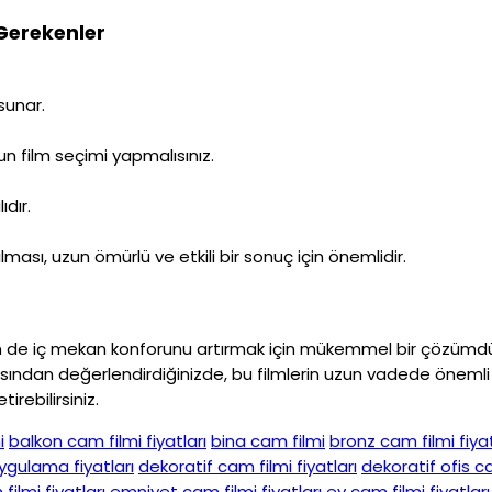
 Gerekenler
sunar.
gun film seçimi yapmalısınız.
dır.
ası, uzun ömürlü ve etkili bir sonuç için önemlidir.
de iç mekan konforunu artırmak için mükemmel bir çözümdür. Ö
ından değerlendirdiğinizde, bu filmlerin uzun vadede önemli bir 
irebilirsiniz.
i
balkon cam filmi fiyatları
bina cam filmi
bronz cam filmi fiyat
ygulama fiyatları
dekoratif cam filmi fiyatları
dekoratif ofis c
ilmi fiyatları
emniyet cam filmi fiyatları
ev cam filmi fiyatları