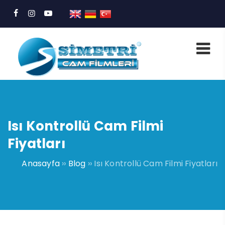
Isı Kontrollü Cam Filmi
Fiyatları
Anasayfa
››
Blog
››
Isı Kontrollü Cam Filmi Fiyatları