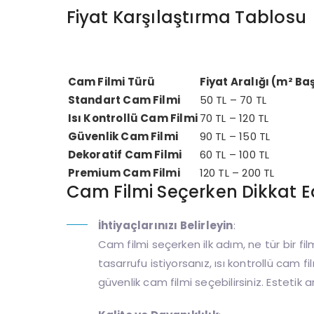
Fiyat Karşılaştırma Tablosu
Cam Filmi Türü
Fiyat Aralığı (m² Ba
Standart Cam Filmi
50 TL – 70 TL
Isı Kontrollü Cam Filmi
70 TL – 120 TL
Güvenlik Cam Filmi
90 TL – 150 TL
Dekoratif Cam Filmi
60 TL – 100 TL
Premium Cam Filmi
120 TL – 200 TL
Cam Filmi Seçerken Dikkat E
İhtiyaçlarınızı Belirleyin
:
Cam filmi seçerken ilk adım, ne tür bir film
tasarrufu istiyorsanız, ısı kontrollü cam f
güvenlik cam filmi seçebilirsiniz. Estetik 