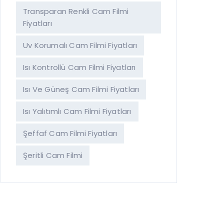
Transparan Renkli Cam Filmi
Fiyatları
Uv Korumalı Cam Filmi Fiyatları
Isı Kontrollü Cam Filmi Fiyatları
Isı Ve Güneş Cam Filmi Fiyatları
Isı Yalıtımlı Cam Filmi Fiyatları
Şeffaf Cam Filmi Fiyatları
Şeritli Cam Filmi