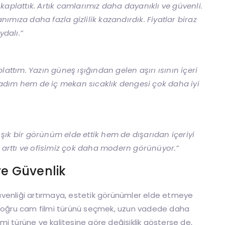
 kaplattık. Artık camlarımız daha dayanıklı ve güvenli.
ıza daha fazla gizlilik kazandırdık. Fiyatlar biraz
dalı.”
plattım. Yazın güneş ışığından gelen aşırı ısının içeri
ladım hem de iç mekan sıcaklık dengesi çok daha iyi
 şık bir görünüm elde ettik hem de dışarıdan içeriyi
 arttı ve ofisimiz çok daha modern görünüyor.”
ve Güvenlik
üvenliği artırmaya, estetik görünümler elde etmeye
e doğru cam filmi türünü seçmek, uzun vadede daha
ilmi türüne ve kalitesine göre değişiklik gösterse de,