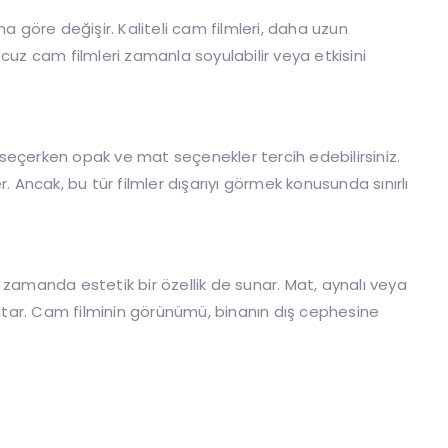
na göre değişir. Kaliteli cam filmleri, daha uzun
cuz cam filmleri zamanla soyulabilir veya etkisini
mi seçerken opak ve mat seçenekler tercih edebilirsiniz.
. Ancak, bu tür filmler dışarıyı görmek konusunda sınırlı
 zamanda estetik bir özellik de sunar. Mat, aynalı veya
 katar. Cam filminin görünümü, binanın dış cephesine