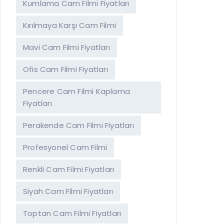
Kumlama Cam Filmi Fiyatları
Kırılmaya Karşı Cam Filmi
Mavi Cam Filmi Fiyatları
Ofis Cam Filmi Fiyatları
Pencere Cam Filmi Kaplama
Fiyatları
Perakende Cam Filmi Fiyatları
Profesyonel Cam Filmi
Renkli Cam Filmi Fiyatları
Siyah Cam Filmi Fiyatları
Toptan Cam Filmi Fiyatları