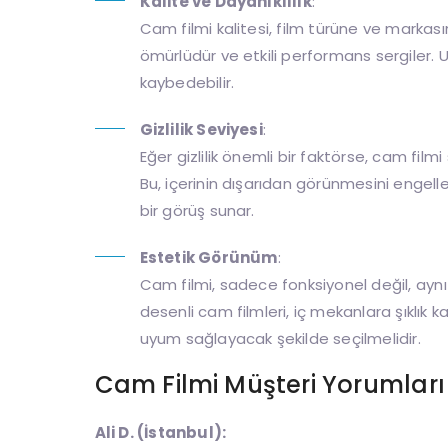
Kalite ve Dayanıklılık
:
Cam filmi kalitesi, film türüne ve markası
ömürlüdür ve etkili performans sergiler. U
kaybedebilir.
Gizlilik Seviyesi
:
Eğer gizlilik önemli bir faktörse, cam fil
Bu, içerinin dışarıdan görünmesini engeller
bir görüş sunar.
Estetik Görünüm
:
Cam filmi, sadece fonksiyonel değil, aynı
desenli cam filmleri, iç mekanlara şıklık
uyum sağlayacak şekilde seçilmelidir.
Cam Filmi Müşteri Yorumları
Ali D. (İstanbul):