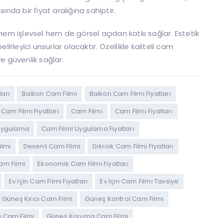
ında bir fiyat aralığına sahiptir.
 hem işlevsel hem de görsel açıdan katkı sağlar. Estetik
lirleyici unsurlar olacaktır. Özellikle kaliteli cam
e güvenlik sağlar.
ları
Balkon Cam Filmi
Balkon Cam Filmi Fiyatları
 Cam Filmi Fiyatları
Cam Filmi
Cam Filmi Fiyatları
Uygulama
Cam Filmi Uygulama Fiyatları
ilmi
Desenli Cam Filmi
Dikroik Cam Filmi Fiyatları
am Filmi
Ekonomik Cam Filmi Fiyatları
Ev Için Cam Filmi Fiyatları
Ev Için Cam Filmi Tavsiye
Güneş Kırıcı Cam Filmi
Güneş Kontrol Cam Filmi
ü Cam Filmi
Güneş Koruma Cam Filmi