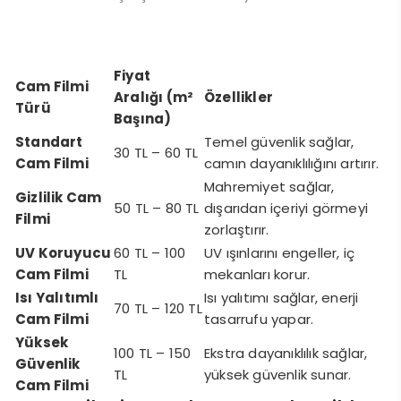
Fiyat
Cam Filmi
Aralığı (m²
Özellikler
Türü
Başına)
Standart
Temel güvenlik sağlar,
30 TL – 60 TL
Cam Filmi
camın dayanıklılığını artırır.
Mahremiyet sağlar,
Gizlilik Cam
50 TL – 80 TL
dışarıdan içeriyi görmeyi
Filmi
zorlaştırır.
UV Koruyucu
60 TL – 100
UV ışınlarını engeller, iç
Cam Filmi
TL
mekanları korur.
Isı Yalıtımlı
Isı yalıtımı sağlar, enerji
70 TL – 120 TL
Cam Filmi
tasarrufu yapar.
Yüksek
100 TL – 150
Ekstra dayanıklılık sağlar,
Güvenlik
TL
yüksek güvenlik sunar.
Cam Filmi