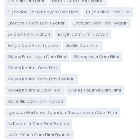
Desenli Cam Filmi
Dikroik Cam Filmi Fiyatları
Dışarıdan Göstermeyen Cam Filmi
Duşa Kabin Cam Filmi
Ekonomik Cam Filmi Fiyatları
Emniyet Cam Filmi Fiyatları
Ev Cam Filmi Fiyatları
Ev Için Cam Filmi Fiyatları
Ev Için Cam Filmi Tavsiye
Gizlilik Cam Filmi
Güneş Engelleyen Cam Filmi
Güneş Kırıcı Cam Filmi
Güneş Kontrol Cam Filmi
Güneş Kontrol Cam Filmi Fiyatları
Güneş Kontrollü Cam Filmi
Güneş Koruma Cam Filmi
Güvenlik Cam Filmi Fiyatları
Içeriden Gösteren Dışarıdan Göstermeyen Cam Filmi
Isı Kontrollü Cam Filmi Fiyatları
Isı Ve Güneş Cam Filmi Fiyatları