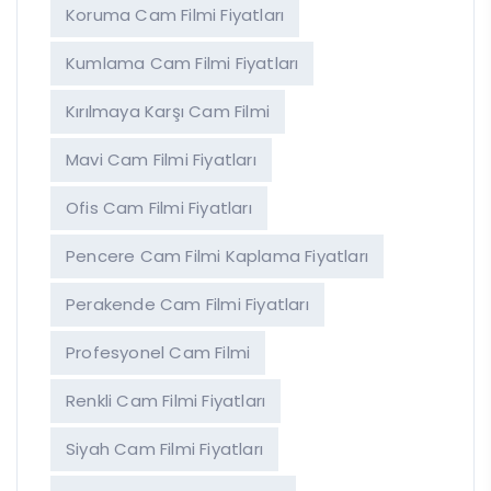
Koruma Cam Filmi Fiyatları
Kumlama Cam Filmi Fiyatları
Kırılmaya Karşı Cam Filmi
Mavi Cam Filmi Fiyatları
Ofis Cam Filmi Fiyatları
Pencere Cam Filmi Kaplama Fiyatları
Perakende Cam Filmi Fiyatları
Profesyonel Cam Filmi
Renkli Cam Filmi Fiyatları
Siyah Cam Filmi Fiyatları