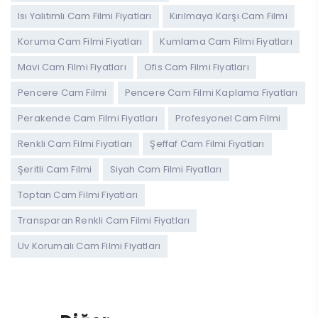
Isı Yalıtımlı Cam Filmi Fiyatları
Kırılmaya Karşı Cam Filmi
Koruma Cam Filmi Fiyatları
Kumlama Cam Filmi Fiyatları
Mavi Cam Filmi Fiyatları
Ofis Cam Filmi Fiyatları
Pencere Cam Filmi
Pencere Cam Filmi Kaplama Fiyatları
Perakende Cam Filmi Fiyatları
Profesyonel Cam Filmi
Renkli Cam Filmi Fiyatları
Şeffaf Cam Filmi Fiyatları
Şeritli Cam Filmi
Siyah Cam Filmi Fiyatları
Toptan Cam Filmi Fiyatları
Transparan Renkli Cam Filmi Fiyatları
Uv Korumalı Cam Filmi Fiyatları