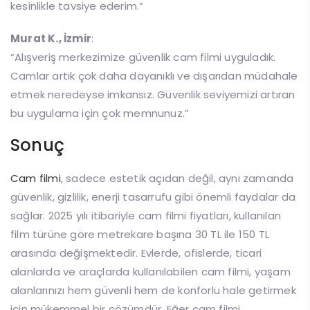
kesinlikle tavsiye ederim.”
Murat K., İzmir
:
“Alışveriş merkezimize güvenlik cam filmi uyguladık.
Camlar artık çok daha dayanıklı ve dışarıdan müdahale
etmek neredeyse imkansız. Güvenlik seviyemizi artıran
bu uygulama için çok memnunuz.”
Sonuç
Cam filmi
, sadece estetik açıdan değil, aynı zamanda
güvenlik, gizlilik, enerji tasarrufu gibi önemli faydalar da
sağlar. 2025 yılı itibariyle cam filmi fiyatları, kullanılan
film türüne göre metrekare başına 30 TL ile 150 TL
arasında değişmektedir. Evlerde, ofislerde, ticari
alanlarda ve araçlarda kullanılabilen cam filmi, yaşam
alanlarınızı hem güvenli hem de konforlu hale getirmek
için mükemmel bir çözümdür. Eğer cam filmi