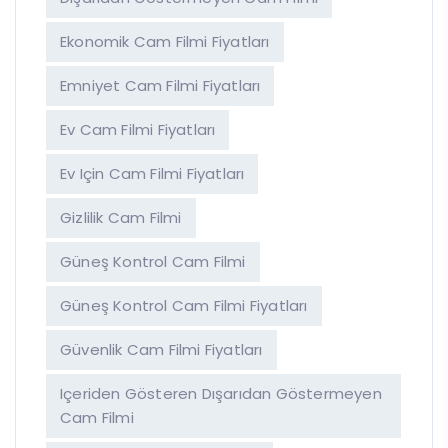
Ekonomik Cam Filmi Fiyatları
Emniyet Cam Filmi Fiyatları
Ev Cam Filmi Fiyatları
Ev Için Cam Filmi Fiyatları
Gizlilik Cam Filmi
Güneş Kontrol Cam Filmi
Güneş Kontrol Cam Filmi Fiyatları
Güvenlik Cam Filmi Fiyatları
Içeriden Gösteren Dışarıdan Göstermeyen
Cam Filmi