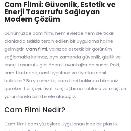
Cam Filmi: Güvenlik, Estetik ve
Enerji Tasarrufu Sağlayan
Modern Çözüm
Günümüzde cam filmi, hem evlerde hem de ticari
alanlarda sıklıkla tercih edilen bir uygulama haline
gelmiştir.
Cam filmi
, yalnızca estetik bir görünüm
sağlamakla kalmaz, aynı zamanda güvenlik, gizlilik ve
enerji tasarrufu gibi önemli avantajlar da sunar. Peki,
cam filmi nedir, nasıl uygulanır ve fiyatları nasıl
belirlenir? Bu yazımızda, cam filmi hakkında bilmeniz
gereken her şeyi, fiyat karşılaştırma tablosu ve müşteri
yorumlarıyla birlikte ele alacağız.
Cam Filmi Nedir?
Cam filmi, cam yüzeylere uygulanan ince bir plastik