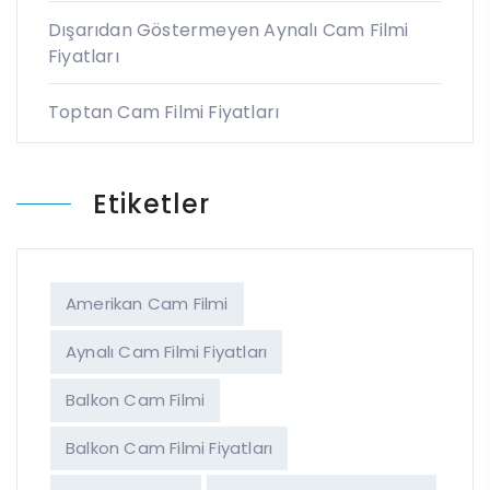
Dışarıdan Göstermeyen Aynalı Cam Filmi
Fiyatları
Toptan Cam Filmi Fiyatları
Etiketler
Amerikan Cam Filmi
Aynalı Cam Filmi Fiyatları
Balkon Cam Filmi
Balkon Cam Filmi Fiyatları