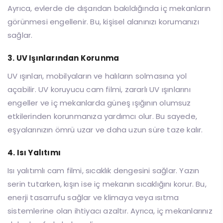
Ayrıca, evlerde de dışarıdan bakıldığında iç mekanların
görünmesi engellenir. Bu, kişisel alanınızı korumanızı
sağlar.
3.
UV Işınlarından Korunma
UV ışınları, mobilyaların ve halıların solmasına yol
açabilir. UV koruyucu cam filmi, zararlı UV ışınlarını
engeller ve iç mekanlarda güneş ışığının olumsuz
etkilerinden korunmanıza yardımcı olur. Bu sayede,
eşyalarınızın ömrü uzar ve daha uzun süre taze kalır.
4.
Isı Yalıtımı
Isı yalıtımlı cam filmi, sıcaklık dengesini sağlar. Yazın
serin tutarken, kışın ise iç mekanın sıcaklığını korur. Bu,
enerji tasarrufu sağlar ve klimaya veya ısıtma
sistemlerine olan ihtiyacı azaltır. Ayrıca, iç mekanlarınız